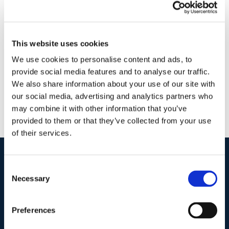
16 Maggio 2015
|
Articoli
,
Diritto del Lavoro
|
0 Commenti
Continua a leggere
This website uses cookies
We use cookies to personalise content and ads, to
provide social media features and to analyse our traffic.
We also share information about your use of our site with
our social media, advertising and analytics partners who
may combine it with other information that you’ve
provided to them or that they’ve collected from your use
of their services.
Consent
I nostri contatti
.
Necessary
Selection
Indirizzo postale unificato
.
Preferences
Studio Legale Scicchitano