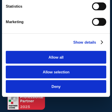
Via Emilio Faà di Bruno, 4
Statistics
00195-Roma
Marketing
Telefono
.
Tel:
(+39) 06.3723102
,
(+39) 06.3720677
,
(+39) 06.3700089
Show details
Mail e Pec
.
Allow all
info@studiolegalescicchitano.it
sergioscicchitano@ordineavvocatiroma.org
Allow selection
pagina contatti
Deny