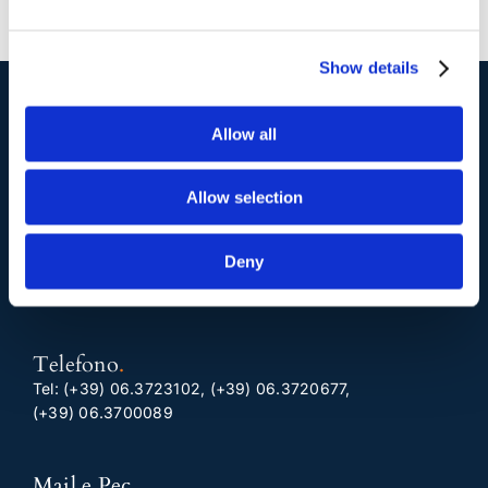
Show details
I nostri contatti
.
Allow all
Allow selection
Indirizzo postale unificato
.
Studio Legale Scicchitano
Deny
Via Emilio Faà di Bruno, 4
00195-Roma
Telefono
.
Tel:
(+39) 06.3723102
,
(+39) 06.3720677
,
(+39) 06.3700089
Mail e Pec
.