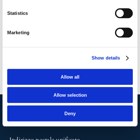
Statistics
28 Maggio 2018
|
Articoli
,
Diritto civile
,
Elio Pino
|
0
Commenti
Marketing
Continua a leggere
Show details
Allow all
Allow selection
Deny
I nostri contatti
.
Indirizzo postale unificato
.