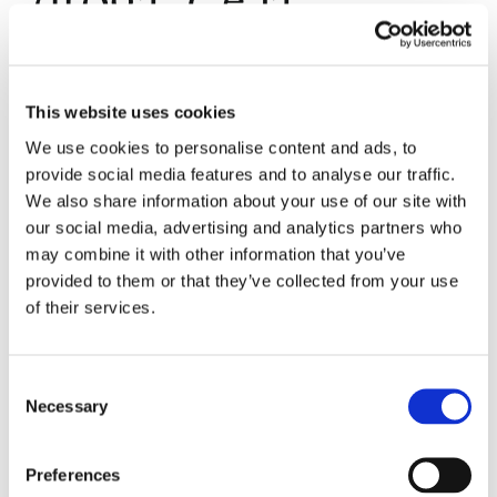
responsabilità
concorrente
This website uses cookies
We use cookies to personalise content and ads, to
dell'amministrazione
provide social media features and to analyse our traffic.
We also share information about your use of our site with
penitenziaria
our social media, advertising and analytics partners who
may combine it with other information that you’ve
provided to them or that they’ve collected from your use
of their services.
La Suprema Corte di Cassazione Sezione I, con
sentenza n. 12469/2018 ha sancito che: “Sussiste
una responsabilità concorrente dell'amministrazione
Consent
penitenziaria nell'ipotesi di uso volontario di
Necessary
Selection
sostanza stupefacente da parte di un detenuto, poi
deceduto, atteso che tale condotta non esclude il
nesso causale fra la condotta dell'amministrazione
Preferences
penitenziaria e la [...]