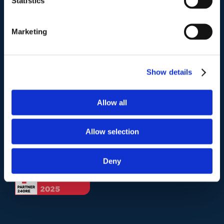
Statistics
Telefono
.
Marketing
Tel:
(+39) 06.3723102
,
(+39) 06.3720677
,
(+39) 06.3700089
Show details
Mail e Pec
.
info@studiolegalescicchitano.it
Allow all
sergioscicchitano@ordineavvocatiroma.org
Allow selection
pagina contatti
Deny