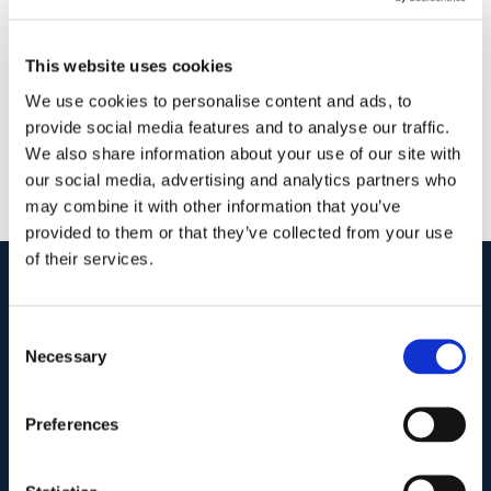
Masullo
|
0 Commenti
Continua a leggere
This website uses cookies
We use cookies to personalise content and ads, to
provide social media features and to analyse our traffic.
We also share information about your use of our site with
our social media, advertising and analytics partners who
may combine it with other information that you’ve
provided to them or that they’ve collected from your use
of their services.
I nostri contatti
.
Consent
Necessary
Selection
Indirizzo postale unificato
.
Preferences
Studio Legale Scicchitano
Via Emilio Faà di Bruno, 4
00195-Roma