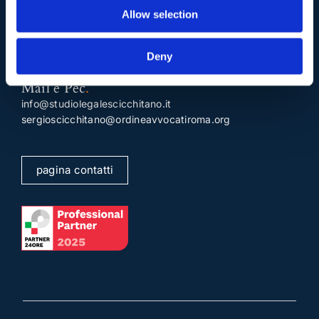
Telefono
.
Allow selection
Tel:
(+39) 06.3723102
,
(+39) 06.3720677
,
(+39) 06.3700089
Deny
Mail e Pec
.
info@studiolegalescicchitano.it
sergioscicchitano@ordineavvocatiroma.org
pagina contatti