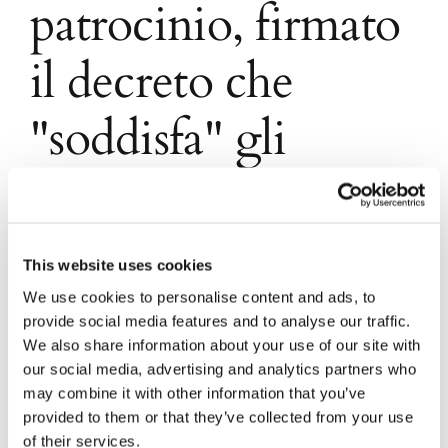
patrocinio, firmato
il decreto che
"soddisfa" gli
avvocati ammessi
Firmato l'accordo tra il Ministro Orlando e il
This website uses cookies
Ministero dell'Economia che dà la possibilità agli
We use cookies to personalise content and ads, to
avvocati di compensare i crediti vantati nei
provide social media features and to analyse our traffic.
confronti dello Stato
We also share information about your use of our site with
our social media, advertising and analytics partners who
may combine it with other information that you’ve
24 Luglio 2016
|
Articoli
,
Daniela Mongillo
,
News
|
0
provided to them or that they’ve collected from your use
Commenti
Continua a leggere
of their services.