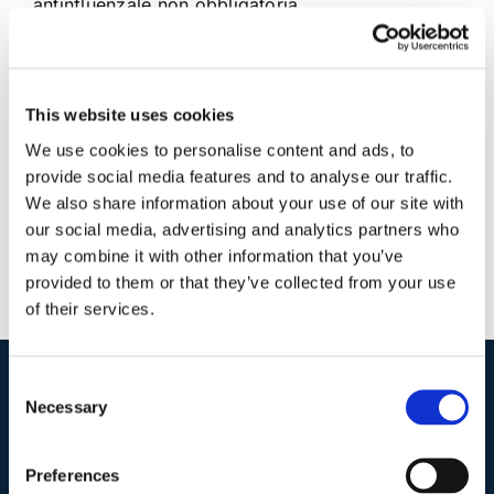
antinfluenzale non obbligatoria
28 Gennaio 2018
|
Articoli
,
Claudia Barbara Bondanini
,
Diritto civile
|
0 Commenti
This website uses cookies
Continua a leggere
We use cookies to personalise content and ads, to
provide social media features and to analyse our traffic.
We also share information about your use of our site with
our social media, advertising and analytics partners who
may combine it with other information that you’ve
provided to them or that they’ve collected from your use
of their services.
Consent
Necessary
I nostri contatti
.
Selection
Preferences