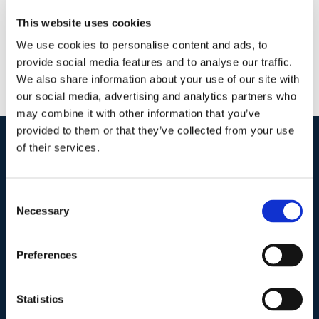
This website uses cookies
We use cookies to personalise content and ads, to
provide social media features and to analyse our traffic.
We also share information about your use of our site with
our social media, advertising and analytics partners who
may combine it with other information that you’ve
provided to them or that they’ve collected from your use
of their services.
I nostri contatti
.
Consent
Necessary
Selection
Indirizzo postale unificato
.
Studio Legale Scicchitano
Via Emilio Faà di Bruno, 4
Preferences
00195-Roma
Statistics
Telefono
.