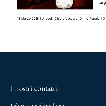
Penale
targ
13 Marzo 2018
|
Articoli
,
Chiara Vaccaro
,
Diritto Penale
|
0
I nostri contatti
.
Indirizzo postale unificato
.