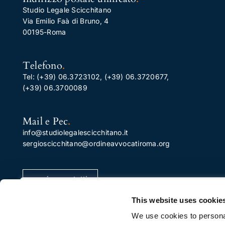
Studio Legale Scicchitano
Via Emilio Faà di Bruno, 4
00195-Roma
Telefono
.
Tel:
(+39) 06.3723102
,
(+39) 06.3720677
,
(+39) 06.3700089
Mail e Pec
.
info@studiolegalescicchitano.it
sergioscicchitano@ordineavvocatiroma.org
pagina contatti
Apprezziamo la tua privacy
This website uses cookie
Utilizziamo i cookie per migliorare la tua esperienza di
We use cookies to personal
navigazione, pubblicare annunci o contenuti