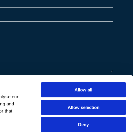
Allow all
alyse our
ing and
Allow selection
r that
Deny