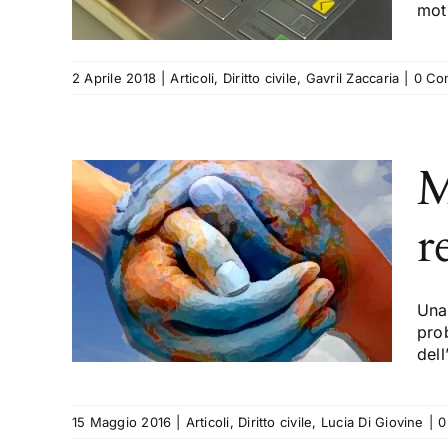
caria
mot
2 Aprile 2018
|
Articoli
,
Diritto civile
,
Gavril Zaccaria
|
0 Co
M
r
: il
a
Una 
ovine
pro
dell
15 Maggio 2016
|
Articoli
,
Diritto civile
,
Lucia Di Giovine
|
0