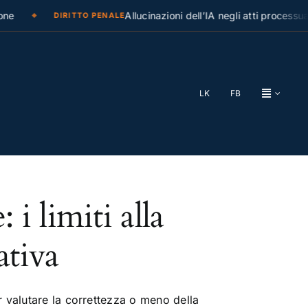
e
Allucinazioni dell’IA negli atti processuali
DIRITTO PENALE
LK
FB
i limiti alla
ativa
 valutare la correttezza o meno della