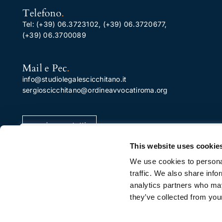
Telefono
.
Tel:
(+39) 06.3723102
,
(+39) 06.3720677
,
(+39) 06.3700089
Mail e Pec
.
info@studiolegalescicchitano.it
sergioscicchitano@ordineavvocatiroma.org
pagina contatti
Apprezziamo la tua privacy
This website uses cookie
Utilizziamo i cookie per migliorare la tua esperienza di
We use cookies to personal
navigazione, pubblicare annunci o contenuti
traffic. We also share info
personalizzati e analizzare il nostro traffico. Facendo cli
analytics partners who may
su "Accetta tutto", acconsenti al nostro utilizzo dei
they’ve collected from your
cookie.