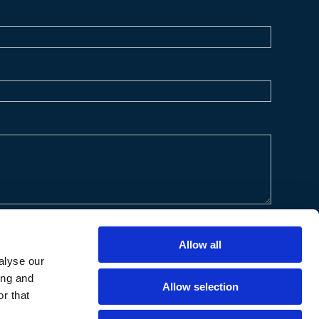
Allow all
alyse our
ing and
Allow selection
r that