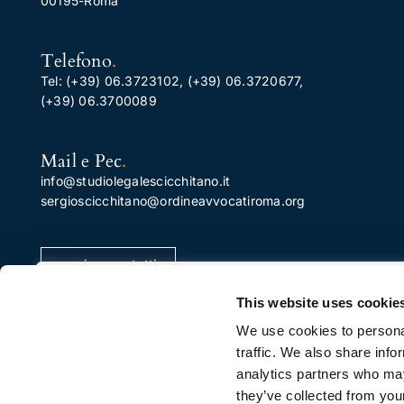
00195-Roma
Telefono
.
Tel:
(+39) 06.3723102
,
(+39) 06.3720677
,
(+39) 06.3700089
Mail e Pec
.
info@studiolegalescicchitano.it
sergioscicchitano@ordineavvocatiroma.org
pagina contatti
Apprezziamo la tua privacy
This website uses cookie
Utilizziamo i cookie per migliorare la tua esperienza di
We use cookies to personal
navigazione, pubblicare annunci o contenuti
traffic. We also share info
personalizzati e analizzare il nostro traffico. Facendo cli
analytics partners who may
su "Accetta tutto", acconsenti al nostro utilizzo dei
they’ve collected from your