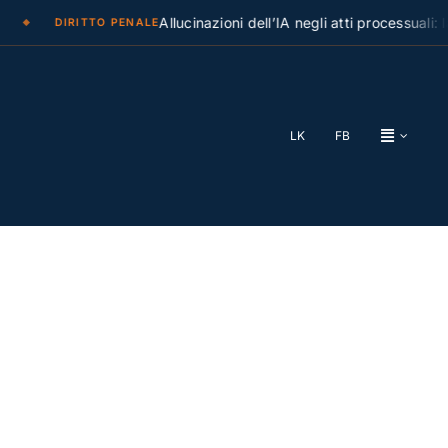
Allucinazioni dell’IA negli atti processuali: la C
DIRITTO PENALE
LK
FB