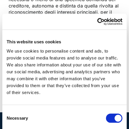
creditore, autonoma e distinta da quella rivolta al
riconoscimento degli interessi principali, per il
riconoscimento degli interessi cd. anatocistici
ossia degli interessi sugli interessi già [...]
This website uses cookies
14 Novembre 2014
|
Anatocismo bancario
,
Articoli
|
0
We use cookies to personalise content and ads, to
Commenti
Continua a leggere
provide social media features and to analyse our traffic.
We also share information about your use of our site with
our social media, advertising and analytics partners who
may combine it with other information that you’ve
provided to them or that they’ve collected from your use
of their services.
Consent
Necessary
Selection