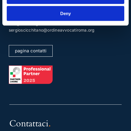
Deny
Mail e Pec
.
info@studiolegalescicchitano.it
sergioscicchitano@ordineavvocatiroma.org
pagina contatti
Contattaci
.