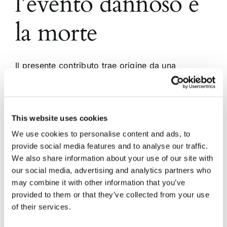
l’evento dannoso e
la morte
Il presente contributo trae origine da una
riflessione effettuata intorno ad una pronuncia del
Tribunale di Roma che si è occupato di una
questione relativa al risarcimento del danno
verificatosi nell’ambito di un incidente stradale
This website uses cookies
mortale. La sentenza, resa dal Tribunale di Roma,
torna così ad affrontare l’interessante tema del
We use cookies to personalise content and ads, to
[...]
provide social media features and to analyse our traffic.
We also share information about your use of our site with
our social media, advertising and analytics partners who
5 Settembre 2012
|
Articoli
,
Diritto Penale
|
0 Commenti
may combine it with other information that you’ve
Continua a leggere
provided to them or that they’ve collected from your use
of their services.