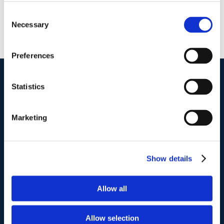
Consent
Necessary
Selection
Preferences
Statistics
I nostri contatti
.
Marketing
Indirizzo postale unificato
.
Studio Legale Scicchitano
Via Emilio Faà di Bruno, 4
Show details
00195-Roma
Allow all
Telefono
.
Tel:
(+39) 06.3723102
,
(+39) 06.3720677
,
Allow selection
(+39) 06.3700089