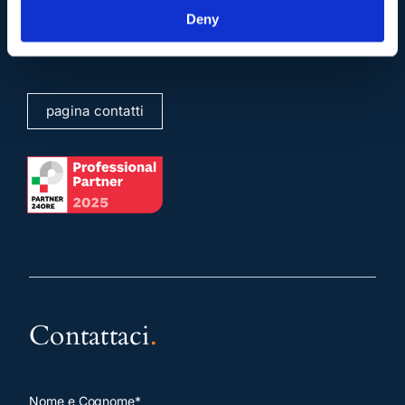
Mail e Pec
.
Deny
info@studiolegalescicchitano.it
sergioscicchitano@ordineavvocatiroma.org
pagina contatti
Contattaci
.
Nome e Cognome*