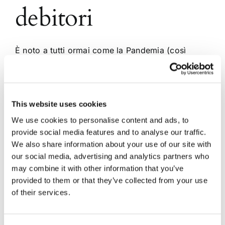
debitori
È noto a tutti ormai come la Pandemia (così
definita dall’OMS) da Covid-19 ha avuto un
impatto devastante non solo sulla salute e sulla
vita delle persone ma anche soprattutto nel
sistema economico mondiale. In Italia, infatti,
This website uses cookies
sono a rischio milioni di euro riguardo a contratti
di vendita e forniture [...]
We use cookies to personalise content and ads, to
provide social media features and to analyse our traffic.
We also share information about your use of our site with
16 Aprile 2020
|
Articoli
,
IMPRESE
|
0 Commenti
our social media, advertising and analytics partners who
Continua a leggere
may combine it with other information that you’ve
provided to them or that they’ve collected from your use
of their services.