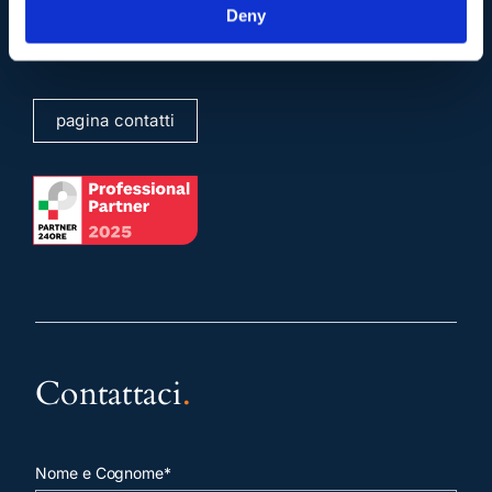
Deny
info@studiolegalescicchitano.it
sergioscicchitano@ordineavvocatiroma.org
pagina contatti
Contattaci
.
Nome e Cognome*