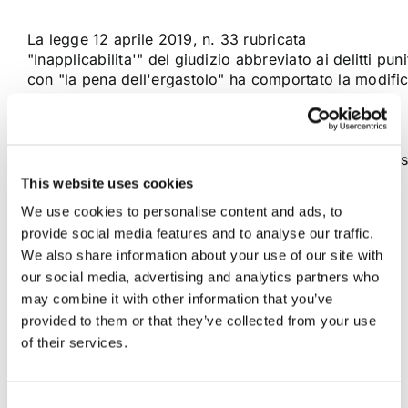
La legge 12 aprile 2019, n. 33 rubricata
"Inapplicabilita'" del giudizio abbreviato ai delitti puni
con "la pena dell'ergastolo" ha comportato la modifi
degli articoli 438, 441-bis, 442 e 429 del codice di
procedura penale. Con riferimento al giudizio
abbreviato disciplinato dall’art. 438, c.p.p., la novità
principale consiste nell’introduzione del comma 1- bis
che [...]
This website uses cookies
We use cookies to personalise content and ads, to
provide social media features and to analyse our traffic.
21 Novembre 2020
|
Articoli
,
Diritto Penale
,
mauro
We also share information about your use of our site with
giallombardo
|
0 Commenti
our social media, advertising and analytics partners who
Continua a leggere
may combine it with other information that you’ve
provided to them or that they’ve collected from your use
of their services.
Consent