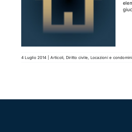
a
ele
giud
i e
4 Luglio 2014
|
Articoli
,
Diritto civile
,
Locazioni e condomin