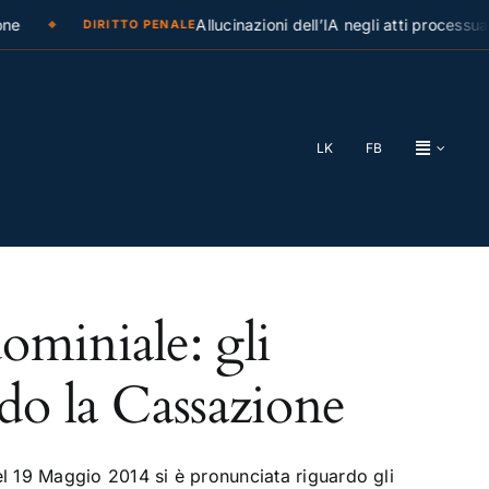
e
Allucinazioni dell’IA negli atti processuali
DIRITTO PENALE
LK
FB
ominiale: gli
do la Cassazione
 19 Maggio 2014 si è pronunciata riguardo gli