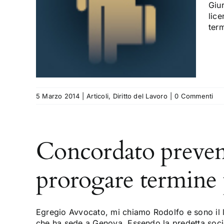
nto è
Giur
lice
term
5 Marzo 2014
|
Articoli
,
Diritto del Lavoro
|
0 Commenti
Concordato prevent
prorogare termine p
Egregio Avvocato, mi chiamo Rodolfo e sono il l
che ha sede a Genova. Essendo la predetta socie