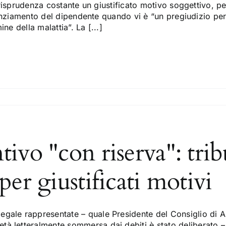
isprudenza costante un giustificato motivo soggettivo, pe
nziamento del dipendente quando vi è “un pregiudizio per i
ine della malattia”. La [...]
ivo "con riserva": tri
er giustificati motivi
egale rappresentate – quale Presidente del Consiglio di A
tà letteralmente sommersa dai debiti è stato deliberato – 