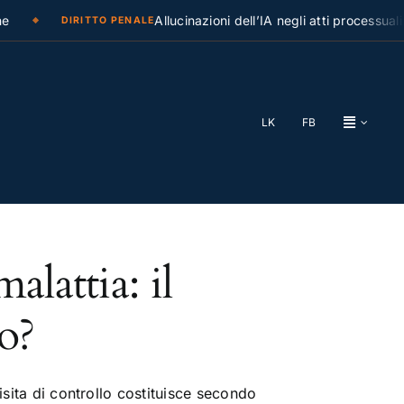
Allucinazioni dell’IA negli atti processuali: 
DIRITTO PENALE
LK
FB
alattia: il
o?
isita di controllo costituisce secondo