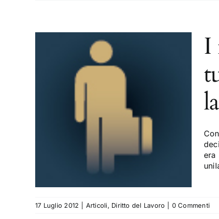
I
t
l
ento
ale e
el
Con
dec
era 
unil
17 Luglio 2012
|
Articoli
,
Diritto del Lavoro
|
0 Commenti