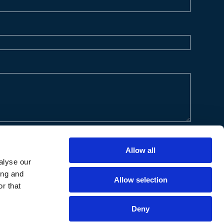
Allow all
alyse our
ing and
Allow selection
r that
Deny