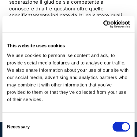
separazione il giudice sia competente a
conoscere di altre questioni oltre quelle
specificatamente indicate dalla legislatore quali
l’assegnazione della casa coniugale, il regime di
affidamento (condiviso o esclusivo) dei figli e i
provvedimenti per il mantenimento [...]
This website uses cookies
We use cookies to personalise content and ads, to
27 Luglio 2012
|
Articoli
,
Diritto di famiglia
|
0 Commenti
provide social media features and to analyse our traffic.
Continua a leggere
We also share information about your use of our site with
our social media, advertising and analytics partners who
may combine it with other information that you’ve
provided to them or that they’ve collected from your use
of their services.
Consent
Necessary
Selection