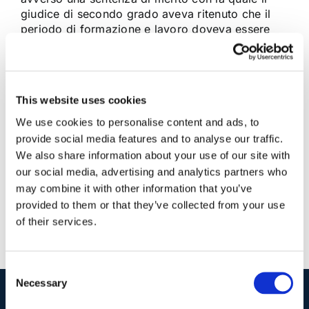
giudice di secondo grado aveva ritenuto che il
periodo di formazione e lavoro doveva essere
computato nell'anzianità di servizio, nonostante
l’esclusione prevista nei precedenti accordi
collettivi. Infatti [...]
This website uses cookies
We use cookies to personalise content and ads, to
24 Aprile 2015
|
Articoli
,
Diritto del Lavoro
|
0 Commenti
Continua a leggere
provide social media features and to analyse our traffic.
We also share information about your use of our site with
our social media, advertising and analytics partners who
may combine it with other information that you’ve
provided to them or that they’ve collected from your use
of their services.
Consent
Necessary
Selection