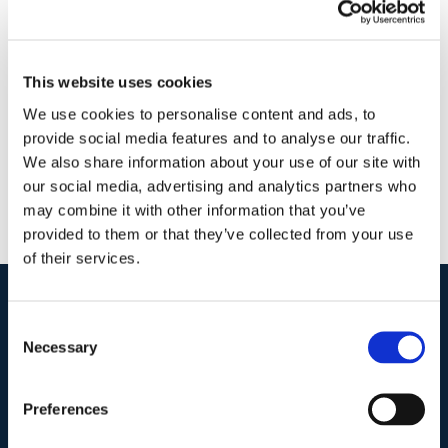
17 Febbraio 2018
|
Articoli
,
Matteo Pavia
,
News
|
0
Commenti
Continua a leggere
This website uses cookies
We use cookies to personalise content and ads, to
provide social media features and to analyse our traffic.
We also share information about your use of our site with
our social media, advertising and analytics partners who
may combine it with other information that you’ve
provided to them or that they’ve collected from your use
of their services.
Consent
I nostri contatti
.
Necessary
Selection
Indirizzo postale unificato
.
Preferences
Studio Legale Scicchitano