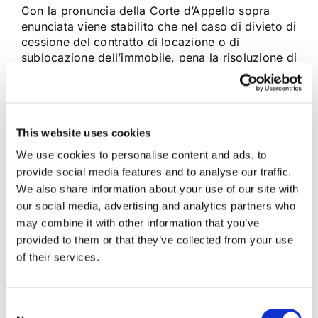
Con la pronuncia della Corte d’Appello sopra
enunciata viene stabilito che nel caso di divieto di
cessione del contratto di locazione o di
sublocazione dell’immobile, pena la risoluzione di
diritto del rapporto, è il locatore che,
intendendosene avvalere, deve fornire la prova
della sussistenza del fatto integrante la
fattispecie prevista [...]
This website uses cookies
We use cookies to personalise content and ads, to
24 Agosto 2012
|
Articoli
,
Locazioni e condominio
|
0
provide social media features and to analyse our traffic.
Commenti
We also share information about your use of our site with
Continua a leggere
our social media, advertising and analytics partners who
may combine it with other information that you’ve
provided to them or that they’ve collected from your use
of their services.
Consent