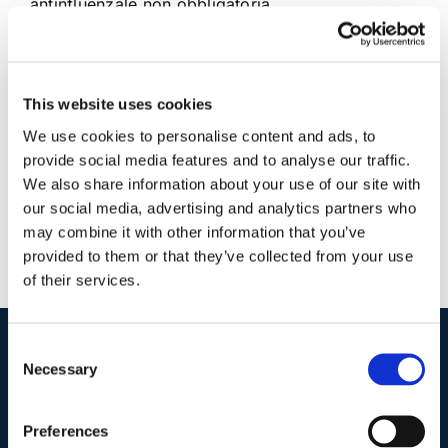
antinfluenzale non obbligatoria
28 Gennaio 2018
|
Articoli
,
Claudia Barbara Bondanini
,
Diritto civile
|
0 Commenti
This website uses cookies
Continua a leggere
We use cookies to personalise content and ads, to
provide social media features and to analyse our traffic.
We also share information about your use of our site with
our social media, advertising and analytics partners who
may combine it with other information that you’ve
provided to them or that they’ve collected from your use
of their services.
Consent
Necessary
I nostri contatti
.
Selection
Preferences