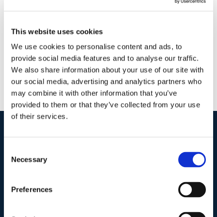
27 Aprile 2020
|
IMPRESE
|
0 Commenti
Continua a leggere
This website uses cookies
We use cookies to personalise content and ads, to
provide social media features and to analyse our traffic.
We also share information about your use of our site with
our social media, advertising and analytics partners who
may combine it with other information that you’ve
provided to them or that they’ve collected from your use
of their services.
I nostri contatti
.
Consent
Necessary
Selection
Indirizzo postale unificato
.
Preferences
Studio Legale Scicchitano
Via Emilio Faà di Bruno, 4
00195-Roma