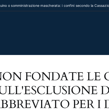
no o somministrazione mascherata: i confini secondo la Cassazion
NON FONDATE LE 
ULL'ESCLUSIONE D
BBREVIATO PER I 