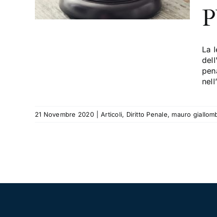
P
LO
o
La l
del
pena
nell
21 Novembre 2020
|
Articoli
,
Diritto Penale
,
mauro giallom