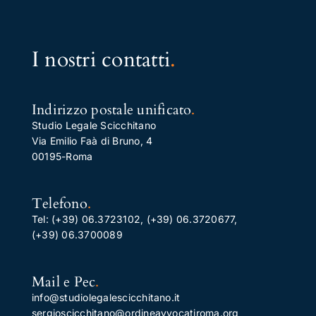
I nostri contatti
.
Indirizzo postale unificato
.
Studio Legale Scicchitano
Via Emilio Faà di Bruno, 4
00195-Roma
Telefono
.
Tel:
(+39) 06.3723102
,
(+39) 06.3720677
,
(+39) 06.3700089
Mail e Pec
.
info@studiolegalescicchitano.it
sergioscicchitano@ordineavvocatiroma.org