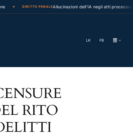
e
Allucinazioni dell’IA negli atti processuali
DIRITTO PENALE
LK
FB
CENSURE
EL RITO
DELITTI