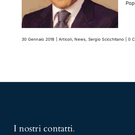
Pop
ano
30 Gennaio 2018
|
Articoli
,
News
,
Sergio Scicchitano
|
0 
I nostri contatti
.