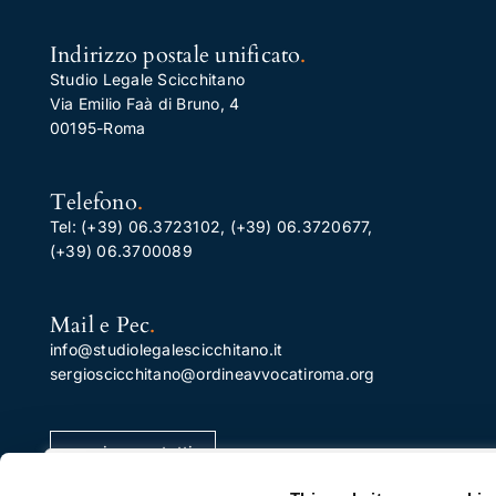
Indirizzo postale unificato
.
Studio Legale Scicchitano
Via Emilio Faà di Bruno, 4
00195-Roma
Telefono
.
Tel:
(+39) 06.3723102
,
(+39) 06.3720677
,
(+39) 06.3700089
Mail e Pec
.
info@studiolegalescicchitano.it
sergioscicchitano@ordineavvocatiroma.org
pagina contatti
Apprezziamo la tua privacy