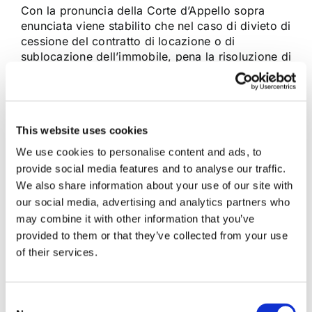
Con la pronuncia della Corte d’Appello sopra
enunciata viene stabilito che nel caso di divieto di
cessione del contratto di locazione o di
sublocazione dell’immobile, pena la risoluzione di
diritto del rapporto, è il locatore che,
intendendosene avvalere, deve fornire la prova
della sussistenza del fatto integrante la
fattispecie prevista [...]
This website uses cookies
We use cookies to personalise content and ads, to
24 Agosto 2012
|
Articoli
,
Locazioni e condominio
|
0
provide social media features and to analyse our traffic.
Commenti
We also share information about your use of our site with
Continua a leggere
our social media, advertising and analytics partners who
may combine it with other information that you’ve
provided to them or that they’ve collected from your use
of their services.
Consent