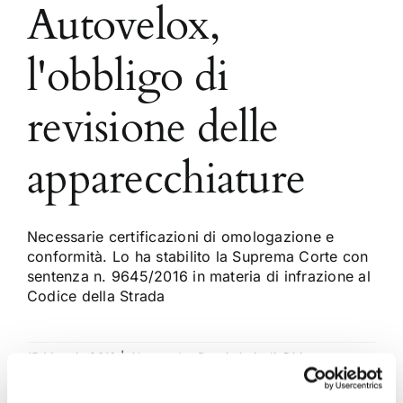
Autovelox,
l'obbligo di
revisione delle
apparecchiature
Necessarie certificazioni di omologazione e
conformità. Lo ha stabilito la Suprema Corte con
sentenza n. 9645/2016 in materia di infrazione al
Codice della Strada
15 Maggio 2016
|
Alessandro Rucci
,
Articoli
,
Diritto
amministrativo
,
Diritto civile
|
0 Commenti
Continua a leggere