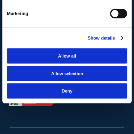
Telefono
.
Tel:
(+39) 06.3723102
,
(+39) 06.3720677
,
Marketing
(+39) 06.3700089
Mail e Pec
.
Show details
info@studiolegalescicchitano.it
sergioscicchitano@ordineavvocatiroma.org
Allow all
pagina contatti
Allow selection
Deny