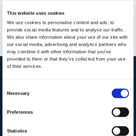
This website uses cookies
We use cookies to personalise content and ads, to
provide social media features and to analyse our traffic.
We also share information about your use of our site with
our social media, advertising and analytics partners who
may combine it with other information that you’ve
provided to them or that they’ve collected from your use
of their services.
I nostri contatti
.
Consent
Necessary
Selection
Indirizzo postale unificato
.
Studio Legale Scicchitano
Preferences
Via Emilio Faà di Bruno, 4
00195-Roma
Statistics