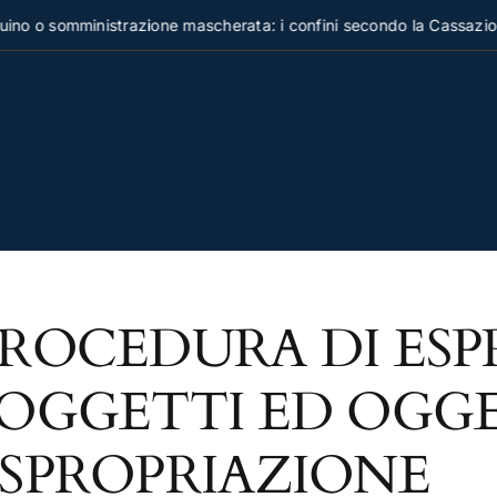
no o somministrazione mascherata: i confini secondo la Cassazion
ROCEDURA DI ESP
OGGETTI ED OGG
SPROPRIAZIONE