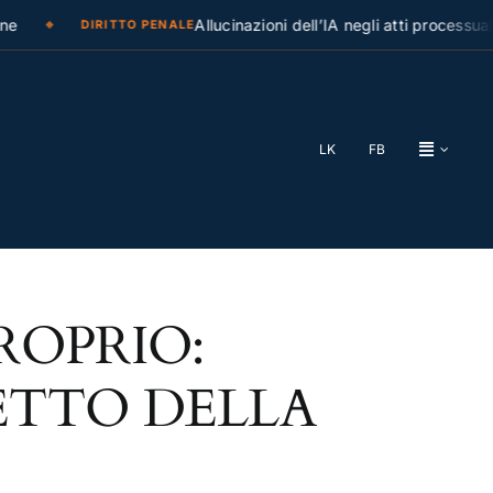
e
Allucinazioni dell’IA negli atti processuali
DIRITTO PENALE
LK
FB
ROPRIO:
ETTO DELLA