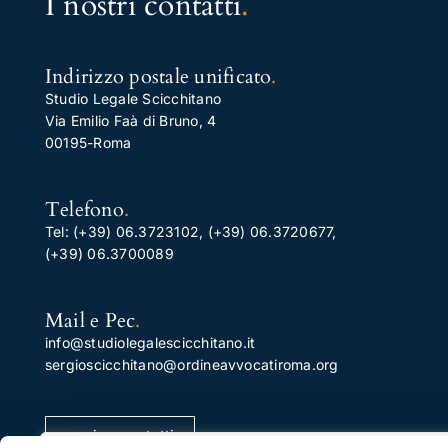
I nostri contatti
.
Indirizzo postale unificato
.
Studio Legale Scicchitano
Via Emilio Faà di Bruno, 4
00195-Roma
Telefono
.
Tel:
(+39) 06.3723102
,
(+39) 06.3720677
,
(+39) 06.3700089
Mail e Pec
.
info@studiolegalescicchitano.it
sergioscicchitano@ordineavvocatiroma.org
pagina contatti