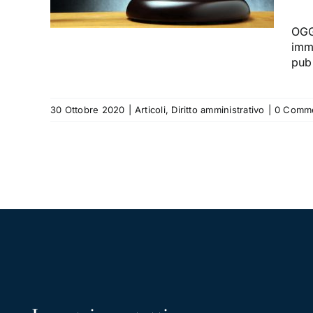
NE
o
OGG
immo
pubb
30 Ottobre 2020
|
Articoli
,
Diritto amministrativo
|
0 Comme