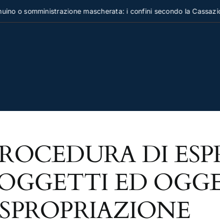
no o somministrazione mascherata: i confini secondo la Cassazio
ROCEDURA DI ESP
OGGETTI ED OGG
SPROPRIAZIONE