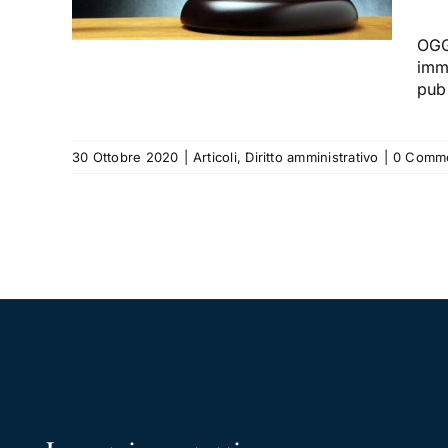
NE
o
OGG
immo
pubb
30 Ottobre 2020
|
Articoli
,
Diritto amministrativo
|
0 Comme