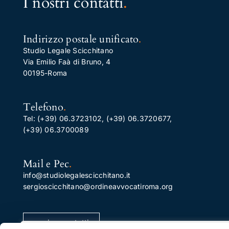
I nostri contatti
.
Indirizzo postale unificato
.
Studio Legale Scicchitano
Via Emilio Faà di Bruno, 4
00195-Roma
Telefono
.
Tel:
(+39) 06.3723102
,
(+39) 06.3720677
,
(+39) 06.3700089
Mail e Pec
.
info@studiolegalescicchitano.it
sergioscicchitano@ordineavvocatiroma.org
pagina contatti