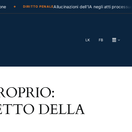
ne
Allucinazioni dell’IA negli atti processual
DIRITTO PENALE
LK
FB
ROPRIO:
ETTO DELLA