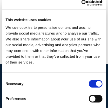
3 Ottobre 2016
|
Articoli
,
Diritto civile
,
Diritto Penale
,
Marco
Conti
|
0 Commenti
Continua a leggere
This website uses cookies
We use cookies to personalise content and ads, to
provide social media features and to analyse our traffic.
We also share information about your use of our site with
our social media, advertising and analytics partners who
may combine it with other information that you’ve
provided to them or that they’ve collected from your use
of their services.
Consent
I nostri contatti
.
Necessary
Selection
Indirizzo postale unificato
.
Preferences
Studio Legale Scicchitano