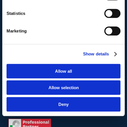
Indirizzo postale unificato
.
Studio Legale Scicchitano
Statistics
Via Emilio Faà di Bruno, 4
00195-Roma
Marketing
Telefono
.
Tel:
(+39) 06.3723102
,
(+39) 06.3720677
,
(+39) 06.3700089
Show details
Mail e Pec
.
Allow all
info@studiolegalescicchitano.it
sergioscicchitano@ordineavvocatiroma.org
Allow selection
Deny
pagina contatti