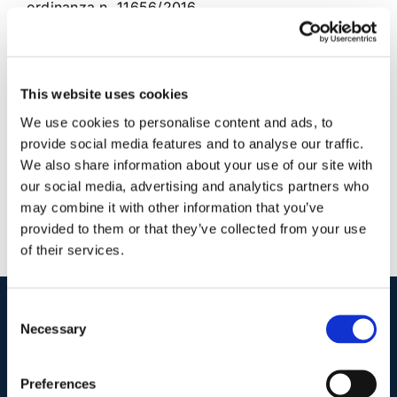
ordinanza n. 11656/2016
10 Luglio 2016
|
Articoli
,
Diritto fallimentare
,
Ermanno
Scaramozzino
|
0 Commenti
This website uses cookies
Continua a leggere
We use cookies to personalise content and ads, to
provide social media features and to analyse our traffic.
We also share information about your use of our site with
our social media, advertising and analytics partners who
may combine it with other information that you’ve
provided to them or that they’ve collected from your use
of their services.
Consent
Necessary
Selection
I nostri contatti
.
Preferences