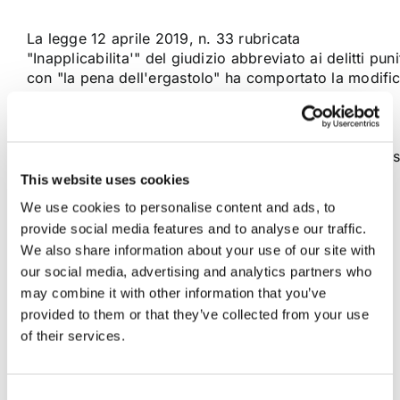
La legge 12 aprile 2019, n. 33 rubricata
"Inapplicabilita'" del giudizio abbreviato ai delitti puni
con "la pena dell'ergastolo" ha comportato la modifi
degli articoli 438, 441-bis, 442 e 429 del codice di
procedura penale. Con riferimento al giudizio
abbreviato disciplinato dall’art. 438, c.p.p., la novità
principale consiste nell’introduzione del comma 1- bis
che [...]
This website uses cookies
We use cookies to personalise content and ads, to
provide social media features and to analyse our traffic.
21 Novembre 2020
|
Articoli
,
Diritto Penale
,
mauro
We also share information about your use of our site with
giallombardo
|
0 Commenti
our social media, advertising and analytics partners who
Continua a leggere
may combine it with other information that you’ve
provided to them or that they’ve collected from your use
of their services.
Consent