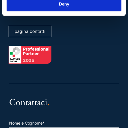
Deny
info@studiolegalescicchitano.it
sergioscicchitano@ordineavvocatiroma.org
pagina contatti
Contattaci
.
Nome e Cognome*