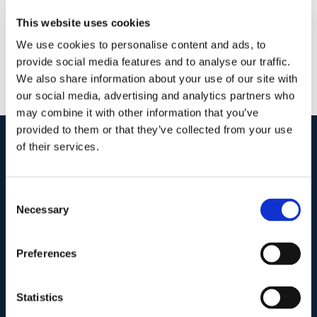
This website uses cookies
We use cookies to personalise content and ads, to
provide social media features and to analyse our traffic.
We also share information about your use of our site with
our social media, advertising and analytics partners who
may combine it with other information that you’ve
provided to them or that they’ve collected from your use
of their services.
I nostri contatti
.
Consent
Necessary
Selection
Indirizzo postale unificato
.
Studio Legale Scicchitano
Via Emilio Faà di Bruno, 4
Preferences
00195-Roma
Statistics
Telefono
.