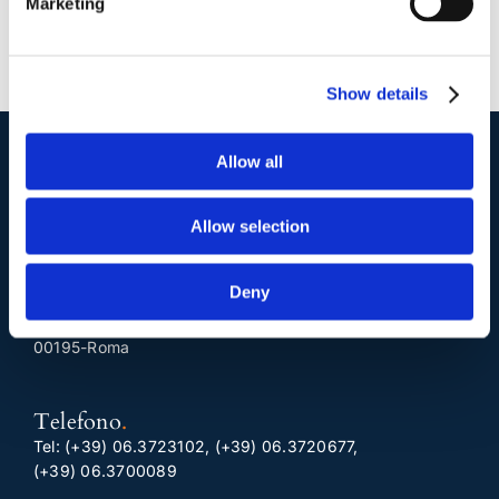
Marketing
Show details
Allow all
I nostri contatti
.
Allow selection
Indirizzo postale unificato
.
Deny
Studio Legale Scicchitano
Via Emilio Faà di Bruno, 4
00195-Roma
Telefono
.
Tel:
(+39) 06.3723102
,
(+39) 06.3720677
,
(+39) 06.3700089