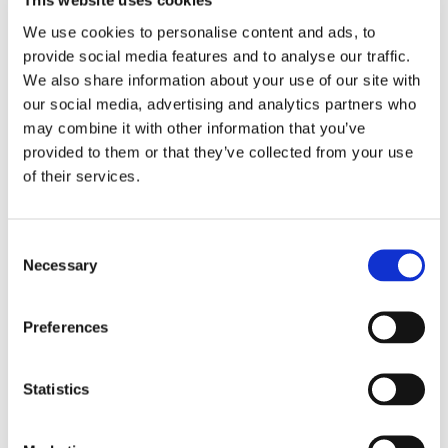
This website uses cookies
We use cookies to personalise content and ads, to
solidarietà è
provide social media features and to analyse our traffic.
We also share information about your use of our site with
legittimo
our social media, advertising and analytics partners who
may combine it with other information that you’ve
provided to them or that they’ve collected from your use
of their services.
Lo ha stabilito la Consulta con la sentenza n.
173/2016 dopo le questioni di legittimità
costituzionale sollevate sull'art. 1, comma 486,
della Legge di Stabilità 2014
Consent
Necessary
Selection
17 Luglio 2016
|
Articoli
,
Diritto civile
,
Diritto del Lavoro
,
Preferences
Ettore Salvatore Masullo
|
0 Commenti
Continua a leggere
Statistics