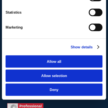
Indirizzo postale unificato
.
Studio Legale Scicchitano
Statistics
Via Emilio Faà di Bruno, 4
00195-Roma
Marketing
Telefono
.
Tel:
(+39) 06.3723102
,
(+39) 06.3720677
,
Show details
(+39) 06.3700089
Allow all
Mail e Pec
.
info@studiolegalescicchitano.it
sergioscicchitano@ordineavvocatiroma.org
Allow selection
Deny
pagina contatti