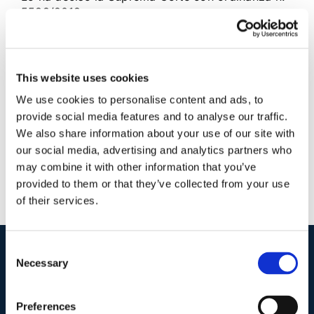
5588/2018
13 Marzo 2018
|
Articoli
,
Diritto civile
,
Gavril Zaccaria
|
0
Commenti
This website uses cookies
Continua a leggere
We use cookies to personalise content and ads, to
provide social media features and to analyse our traffic.
We also share information about your use of our site with
our social media, advertising and analytics partners who
may combine it with other information that you’ve
provided to them or that they’ve collected from your use
of their services.
Consent
Necessary
Selection
I nostri contatti
.
Preferences