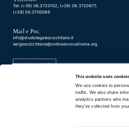
Tel:
(+39) 06.3723102
,
(+39) 06.3720677
,
(+39) 06.3700089
Mail e Pec
.
info@studiolegalescicchitano.it
sergioscicchitano@ordineavvocatiroma.org
pagina contatti
Apprezziamo la tua privacy
This website uses cookie
Utilizziamo i cookie per migliorare la tua esperienza di
We use cookies to personal
navigazione, pubblicare annunci o contenuti
traffic. We also share info
personalizzati e analizzare il nostro traffico. Facendo cli
analytics partners who may
su "Accetta tutto", acconsenti al nostro utilizzo dei
they’ve collected from your
cookie.
Personalizza
Rifiuta Tutti
Accetta Tutti