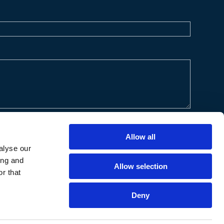
Allow all
alyse our
ing and
Allow selection
r that
Deny