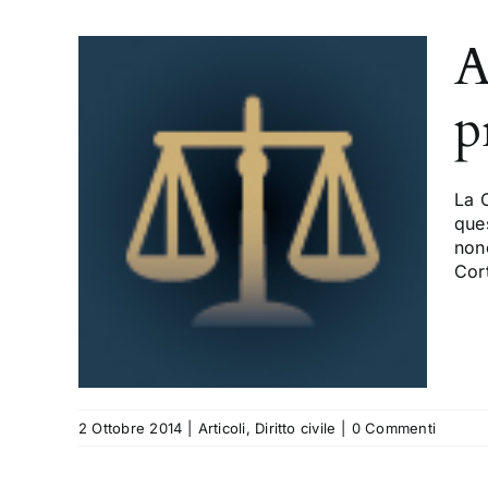
A
p
o
La 
la
ques
non
Cort
2 Ottobre 2014
|
Articoli
,
Diritto civile
|
0 Commenti