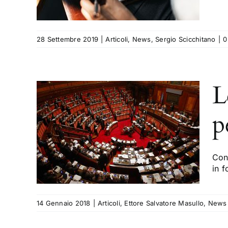
28 Settembre 2019
|
Articoli
,
News
,
Sergio Scicchitano
|
0
L
p
18:
 le
i
Con 
News
in 
14 Gennaio 2018
|
Articoli
,
Ettore Salvatore Masullo
,
News