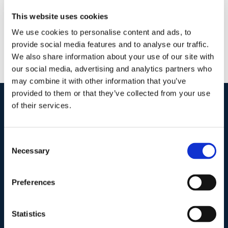
This website uses cookies
We use cookies to personalise content and ads, to
provide social media features and to analyse our traffic.
We also share information about your use of our site with
our social media, advertising and analytics partners who
may combine it with other information that you’ve
provided to them or that they’ve collected from your use
of their services.
I nostri contatti
.
Consent
Necessary
Selection
Indirizzo postale unificato
.
Studio Legale Scicchitano
Via Emilio Faà di Bruno, 4
Preferences
00195-Roma
Statistics
Telefono
.