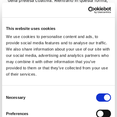
della pretesa coattiva. Rientrano in questa forma,
le opposizioni che hanno ad oggetto la
legittimazione attiva o passiva dell’esecuzione
[...]
This website uses cookies
31 Ottobre 2023
|
Diritto civile
,
Filippo D'Aniello
|
0
We use cookies to personalise content and ads, to
Commenti
provide social media features and to analyse our traffic.
Continua a leggere
We also share information about your use of our site with
our social media, advertising and analytics partners who
may combine it with other information that you’ve
provided to them or that they’ve collected from your use
of their services.
Consent
Necessary
Selection
Preferences