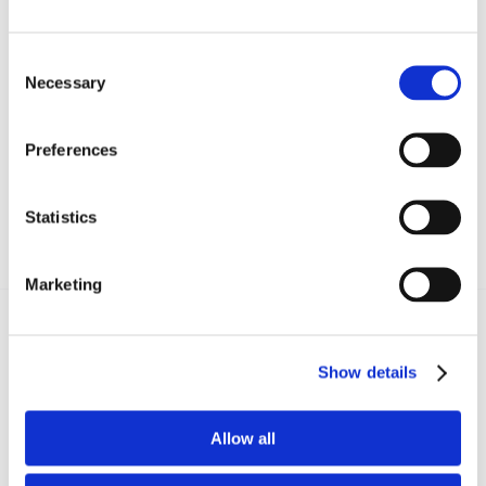
CONDIVIDI SUI SOCIAL
Consent
Necessary
Selection
Preferences
Statistics
Marketing
Recent posts
.
Show details
Allow all
24 Luglio 2026
Diritto civile, Michela Colitta, Sentenze Cassazione
Roberto De Gaetano