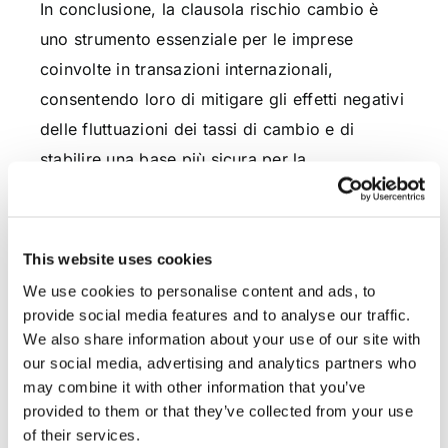
In conclusione, la clausola rischio cambio è
uno strumento essenziale per le imprese
coinvolte in transazioni internazionali,
consentendo loro di mitigare gli effetti negativi
delle fluttuazioni dei tassi di cambio e di
stabilire una base più sicura per la
pianificazione finanziaria a lungo termine. La
sua inclusione in contratti commerciali riflette
la consapevolezza delle aziende rispetto ai
This website uses cookies
rischi valutari e la volontà di gestirli in modo
We use cookies to personalise content and ads, to
proattivo per preservare la stabilità finanziaria
provide social media features and to analyse our traffic.
e la redditività.
We also share information about your use of our site with
our social media, advertising and analytics partners who
may combine it with other information that you’ve
Dott. Filippo D’Aniello
provided to them or that they’ve collected from your use
of their services.