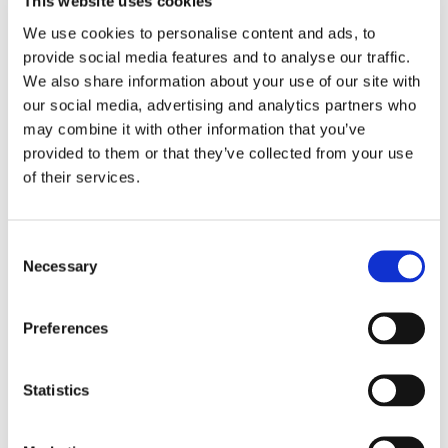
specificazione, da parte dell’ente creditore
This website uses cookies
(ovvero dell’agente della riscossione), dei
We use cookies to personalise content and ads, to
provide social media features and to analyse our traffic.
presupposti e delle modalità della
We also share information about your use of our site with
autoliquidazione effettuata in via
our social media, advertising and analytics partners who
amministrativa, nonché della documentazione
may combine it with other information that you’ve
dell’attività svolta a tal fine dai funzionari
provided to them or that they’ve collected from your use
of their services.
competenti, funzionale a mettere il giudice in
condizione di verificare, in concreto, se detta
autoliquidazione sia stata effettuata
Consent
Necessary
correttamente.
Selection
Dott. Filippo D’Aniello
Preferences
Statistics
CONDIVIDI SUI SOCIAL