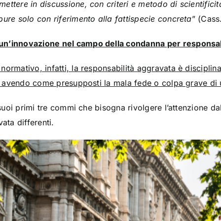
tere in discussione, con criteri e metodo di scientificità, 
pure solo con riferimento alla fattispecie concreta
” (Cass
un’innovazione nel campo della condanna per responsab
ormativo, infatti, la responsabilità aggravata è disciplina
c. avendo come presupposti la mala fede o colpa grave di u
i suoi primi tre commi che bisogna rivolgere l’attenzione da
ata differenti.