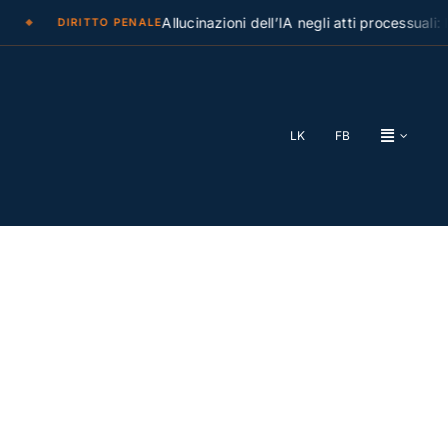
Allucinazioni dell’IA negli atti processuali: la Cass
DIRITTO PENALE
LK
FB