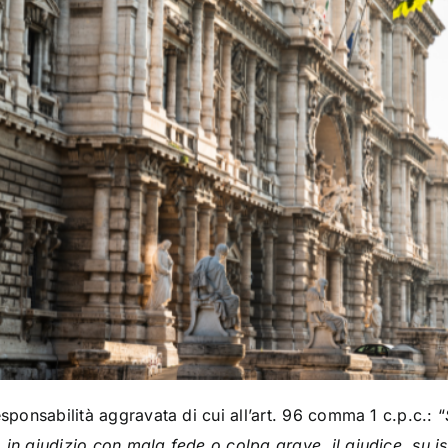
esponsabilità aggravata di cui all’art. 96 comma 1 c.p.c.: “
o in giudizio con mala fede o colpa grave, il giudice, su is