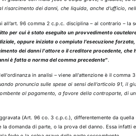
l risarcimento dei danni, che liquida, anche d’ufficio, nell
i all’art. 96 comma 2 c.p.c. disciplina – al contrario – la
iritto per cui è stato eseguito un provvedimento cautela
udiziale, oppure iniziata o compiuta l’esecuzione forzata,
mento dei danni l’attore o il creditore procedente, che 
danni è fatta a norma del comma precedente
”
.
ll’ordinanza in analisi – viene all’attenzione è il comma 3 d
ando pronuncia sulle spese ai sensi dell’articolo 91, il gi
combente al pagamento, a favore della controparte, di 
aggravata (Art. 96 co. 3 c.p.c.), differentemente da quella 
 la domanda di parte, o la prova del danno. Essa infatti e
ala fede o la colpa grave della parte soccombente.