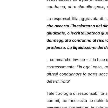
condanna, oltre che alle spese, a
La responsabilità aggravata di cu
che accerta l’inesistenza del d
giudiziale, o iscritta ipoteca gi
danneggiata condanna al risarci
prudenza. La liquidazione dei 
Il comma che invece – alla luce de
espressamente: “
In ogni caso, qu
altresì condannare la parte soc
determinata
”.
Tale tipologia di responsabilità 
commi, non necessita né richiede
meramente soggettivo, la sola m