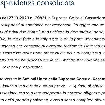
isprudenza consolidata
 del 27.10.2023 n. 29831
la Suprema Corte di Cassazione
presupposti di condanna per responsabilità aggravata ex 
 cui ai primi due commi, non richiede la domanda di parte
ivo, la mala fede o la colpa grave della parte soccombente
iligenza che consente di avvertire facilmente l’infondatez
l’esercizio dell’azione processuale nel suo complesso, 
ello strumento processuale in sé – mentre non sarebbe suf
 delle tesi prospettate
”.
ntervenute le
Sezioni Unite della Suprema Corte di Cassa
tti indice di mala fede o colpa grave – e, quindi, di abuso
cassazione senza avere adoperato la normale diligenza pe
ità della propria posizione, ovvero senza compiere alcuno