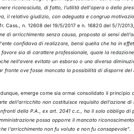
tenere riconosciuta, di fatto, l’utilità dell’opera o della 
iva, il relativo giudizio, con adeguata e congrua motivazi
fr. Cass., n. 12608 del 19/5/2017 e n. 16820 del 5/7/201
one di arricchimento senza causa, proposta ai sensi dell’ar
he l’ente confidava di realizzare, bensì quella che ha in eff
 favore sia di carattere professionale, quale la redazion
che nell’avere evitato un esborso o una diversa diminuzi
r fronte ove fosse mancata la possibilità di disporre del 
e, dunque, emerge come sia ormai consolidato il principio di
rte dell’arricchito non costituisce requisito dell’azione d
fronti della P.A., ex art. 2041 c.c., ha il solo obbligo di 
’Amministrazione possa opporre il mancato riconoscimento
che l’arricchimento non fu voluto e non fu consapevole”.