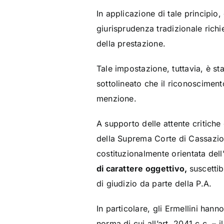
In applicazione di tale principio,
giurisprudenza tradizionale ric
della prestazione.
Tale impostazione, tuttavia, è st
sottolineato che il riconoscimento
menzione.
A supporto delle attente critiche
della Suprema Corte di Cassazi
costituzionalmente orientata del
di carattere oggettivo,
suscetti
di giudizio da parte della P.A.
In particolare, gli Ermellini hann
norma di cui all’art. 2041 c.c. – 