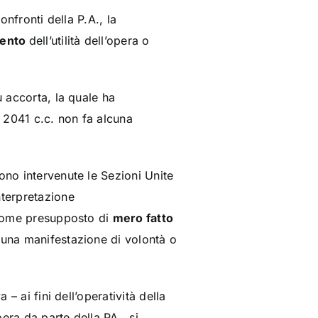
onfronti della P.A., la
mento
dell’utilità dell’opera o
ù accorta, la quale ha
t. 2041 c.c. non fa alcuna
ono intervenute le Sezioni Unite
nterpretazione
o come presupposto di
mero fatto
 una manifestazione di volontà o
– ai fini dell’operatività della
pera da parte della PA., si