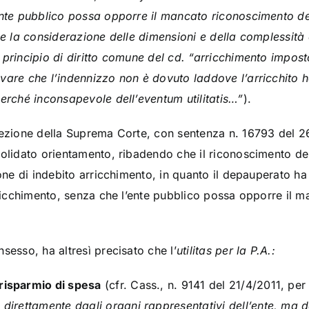
ente pubblico possa opporre il mancato riconoscimento del
 e la considerazione delle dimensioni e della complessità d
 principio di diritto comune del cd. “arricchimento impost
vare che l’indennizzo non è dovuto laddove l’arricchito ha
perché inconsapevole dell’eventum utilitatis…”
).
Sezione della Suprema Corte, con sentenza n. 16793 del 26
olidato orientamento, ribadendo che il riconoscimento dell’u
ione di indebito arricchimento, in quanto il depauperato ha
arricchimento, senza che l’ente pubblico possa opporre il 
sesso, ha altresì precisato che l’
utilitas
per la P.A.:
risparmio di spesa
(cfr. Cass., n. 9141 del 21/4/2011, per
a direttamente dagli organi rappresentativi dell’ente, ma 