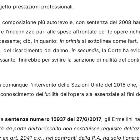
getto prestazioni professionali.
loro composizione più autorevole, con sentenza del 2008 ha
ere l’indennizzo pari alle spese affrontate per le opere ric
 cessante; ciò, in quanto:
in primis
si sottolinea come l’art.
e, del risarcimento del danno;
in secundis
, la Corte ha evi
sante, finirebbe per svilire la sanzione di nullità del cont
.
ta comunque l’intervento delle Sezioni Unite del 2015 che
onoscimento dell’utilità dell’opera sia essenziale ai fini d
 la
sentenza numero 15937 del 27/6/2017
, gli Ermellini 
ità da parte dell’arricchito non costituisce requisito dell’a
ex art. 2041 c.c., nei confronti della P.A. ha solo l’onere