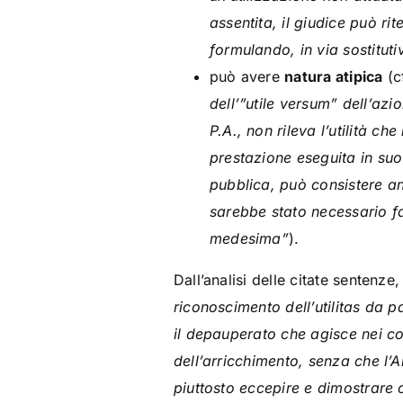
assentita, il giudice può ri
formulando, in via sostitut
può avere
natura atipica
(c
dell’”utile versum” dell’azi
P.A., non rileva l’utilità c
prestazione eseguita in suo
pubblica, può consistere an
sarebbe stato necessario fa
medesima”
).
Dall’analisi delle citate sentenz
riconoscimento dell’utilitas da pa
il depauperato che agisce nei con
dell’arricchimento, senza che l
piuttosto eccepire e dimostrare 