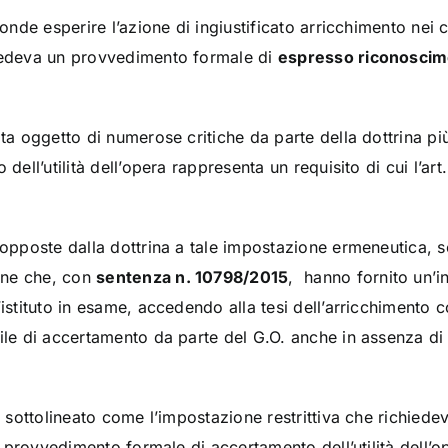
 onde esperire l’azione di ingiustificato arricchimento nei c
hiedeva un provvedimento formale di
espresso riconosci
ata oggetto di numerose critiche da parte della dottrina pi
 dell’utilità dell’opera rappresenta un requisito di cui l’ar
 opposte dalla dottrina a tale impostazione ermeneutica, s
one che, con
sentenza n. 10798/2015
, hanno fornito un’i
l’istituto in esame, accedendo alla tesi dell’arricchiment
bile di accertamento da parte del G.O. anche in assenza di
o sottolineato come l’impostazione restrittiva che richiedeva 
il provvedimento formale di accertamento dell’utilità dell’o