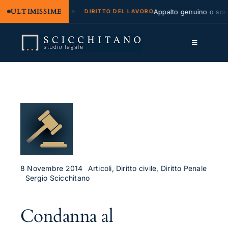
ULTIMISSIME
legale e regresso
Appalto genuino o sommin
DIRITTO DEL LAVORO
Salta
al
Toggle
contenuto
Navigation
Lo Studio
Cassazione
Servizi
Approfondimenti
Contatti
8 Novembre 2014
Articoli, Diritto civile, Diritto Penale
Sergio Scicchitano
LK
Condanna al
FB