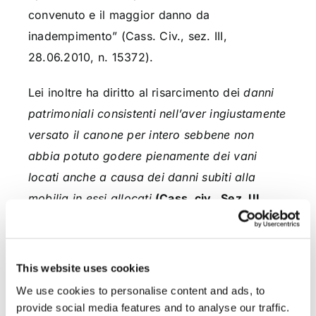
convenuto e il maggior danno da
inadempimento” (Cass. Civ., sez. III,
28.06.2010, n. 15372).
Lei inoltre ha diritto al risarcimento dei
danni
patrimoniali consistenti nell’aver ingiustamente
versato il canone per intero sebbene non
abbia potuto godere pienamente dei vani
locati anche a causa dei danni subiti alla
mobilia in essi allocati
(Cass. civ., Sez. III,
27/02/2004, n.3991).
Tale danno può essere quantificato
come la
This website uses cookies
quota parte di canone relativa ai vani di cui
We use cookies to personalise content and ads, to
Lei ha avuto una minore fruibilità per via delle
provide social media features and to analyse our traffic.