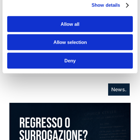
Show details
Allow all
Allow selection
Recent posts
.
Deny
24 Luglio 2026
Diritto civile, Michela Colitta, Sentenze Cassazione
Roberto De Gaetano
News.