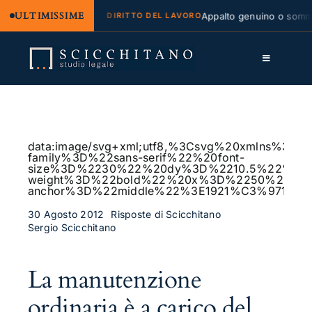
ULTIMISSIME
ale e regresso
Appalto genuino o somminist
DIRITTO DEL LAVORO
Salta
al
Toggle
contenuto
Navigation
Lo Studio
Cassazione
data:image/svg+xml;utf8,%3Csvg%20xmlns%
family%3D%22sans-serif%22%20font-
Servizi
size%3D%2230%22%20dy%3D%2210.5%22%20fo
weight%3D%22bold%22%20x%3D%2250%25%2
anchor%3D%22middle%22%3E1921%C3%97115
Approfondimenti
30 Agosto 2012
Risposte di Scicchitano
Sergio Scicchitano
Contatti
LK
La manutenzione
FB
ordinaria è a carico del