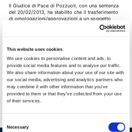
Il Giudice di Pace di Pozzuoli, con una sentenza
del 20/02/2013, ha stabilito che il trasferimento
di omologazioni/approvazioni a un soggetto
diverso dal titolare/richiedente si deve ritenere
nullo. Infatti, il regolamento di esecuzione al
Codice della Strada prevede che la
omologazione […]
This website uses cookies
We use cookies to personalise content and ads, to
2 Aprile 2013
|
Articoli
,
Diritto civile
|
0 Commenti
provide social media features and to analyse our traffic.
Continua a leggere
We also share information about your use of our site with
our social media, advertising and analytics partners who
may combine it with other information that you’ve
provided to them or that they’ve collected from your use
of their services.
Consent
Necessary
Selection