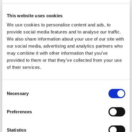
Causa
completamente
This website uses cookies
We use cookies to personalise content and ads, to
infondata, le
provide social media features and to analyse our traffic.
We also share information about your use of our site with
our social media, advertising and analytics partners who
responsabilità
may combine it with other information that you’ve
provided to them or that they’ve collected from your use
dell’avvocato
of their services.
Consent
Nel dovere di diligenza rientra anche quello di
Necessary
Selection
informare e dissuadere il cliente. Lo ha stabilito la
Cassazione con la sentenza n. 9695/2016
Preferences
27 Maggio 2016
|
Articoli
,
Diritto civile
,
Ettore Salvatore
Masullo
|
0 Commenti
Statistics