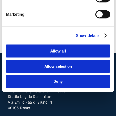
Continua a leggere
Marketing
Show details
Allow all
Allow selection
I nostri contatti
.
Deny
Indirizzo postale unificato
.
Studio Legale Scicchitano
Via Emilio Faà di Bruno, 4
00195-Roma