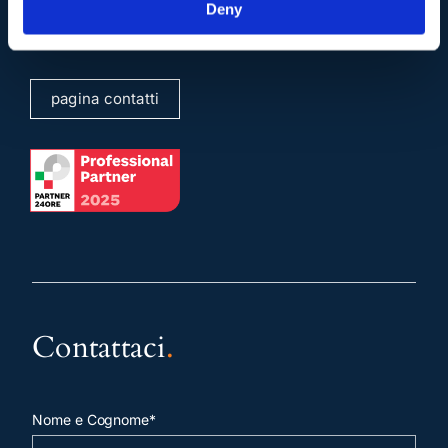
info@studiolegalescicchitano.it
Deny
sergioscicchitano@ordineavvocatiroma.org
pagina contatti
Contattaci
.
Nome e Cognome*