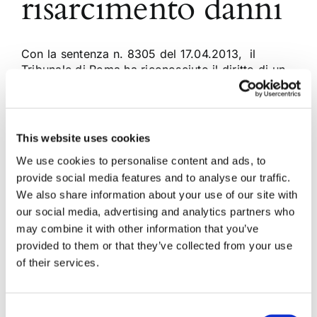
risarcimento danni
Con la sentenza n. 8305 del 17.04.2013, il
Tribunale di Roma ha riconosciuto il diritto di un
utente a vedersi riallacciata linea telefonica a
seguito di un illegittimo distacco nonché ad un
equo risarcimento per la illegittima sospensione
del servizio. Il Giudice accoglie la domanda
This website uses cookies
dell’utente argomentando che era dovere [...]
We use cookies to personalise content and ads, to
provide social media features and to analyse our traffic.
We also share information about your use of our site with
10 Maggio 2013
|
Articoli
,
Diritto civile
|
0 Commenti
our social media, advertising and analytics partners who
Continua a leggere
may combine it with other information that you’ve
provided to them or that they’ve collected from your use
of their services.
Consent