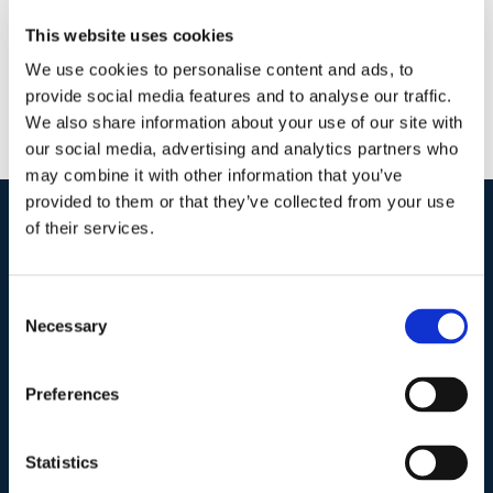
This website uses cookies
We use cookies to personalise content and ads, to
provide social media features and to analyse our traffic.
We also share information about your use of our site with
our social media, advertising and analytics partners who
may combine it with other information that you’ve
provided to them or that they’ve collected from your use
of their services.
I nostri contatti
.
Consent
Necessary
Selection
Indirizzo postale unificato
.
Studio Legale Scicchitano
Via Emilio Faà di Bruno, 4
Preferences
00195-Roma
Statistics
Telefono
.