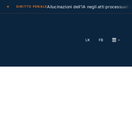
Allucinazioni dell’IA negli atti processuali: la Cas
DIRITTO PENALE
LK
FB