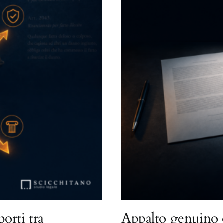
porti tra
Appalto genuino 