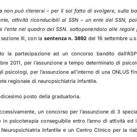
o
non può ritenersi – per il sol fatto di svolgere, sulla b
te, attività riconducibili al SSN – un ente del SSN, po
hi l’ente nel quadro del SSN. sottoponendolo alle regole 
 sezione III, con la
sentenza n. 3892
del 16 settembre u.s
o la partecipazione ad un concorso bandito dall’ASP
bre 2011, per l’assunzione a tempo determinato di psicolo
degli psicologi, per l’assunzione all’interno di una ONLUS f
rete regionale di neuropsichiatria infantile.
dodicesimo posto della graduatoria.
cessivamente, un concorso per l’assunzione di 3 speciali
o in psicoterapia conseguibile entro l’anno di attività ed i
europsichiatria Infantile e un Centro Clinico per la riab