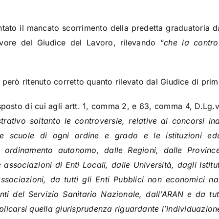
tato il mancato scorrimento della predetta graduatoria d
avore del Giudice del Lavoro, rilevando “
che la contro
però ritenuto corretto quanto rilevato dal Giudice di prim
isposto di cui agli artt. 1, comma 2, e 63, comma 4, D.Lg.
ativo soltanto le controversie, relative ai concorsi ind
 le scuole di ogni ordine e grado e le istituzioni ed
d ordinamento autonomo, dalle Regioni, dalle Provinc
associazioni di Enti Locali, dalle Università, dagli Istit
ciazioni, da tutti gli Enti Pubblici non economici nazi
ti del Servizio Sanitario Nazionale, dall’ARAN e da tut
licarsi quella giurisprudenza riguardante l’individuazion