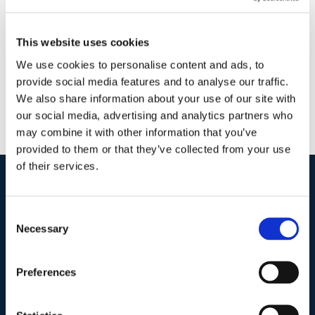
famiglia
|
0 Commenti
Continua a leggere
This website uses cookies
We use cookies to personalise content and ads, to
provide social media features and to analyse our traffic.
We also share information about your use of our site with
our social media, advertising and analytics partners who
may combine it with other information that you’ve
provided to them or that they’ve collected from your use
of their services.
I nostri contatti
.
Consent
Necessary
Selection
Indirizzo postale unificato
.
Preferences
Studio Legale Scicchitano
Via Emilio Faà di Bruno, 4
00195-Roma