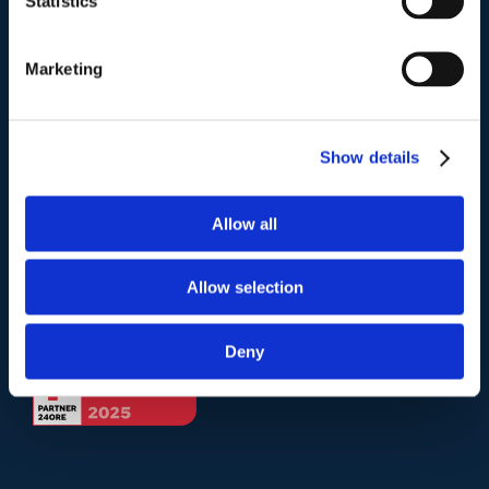
Statistics
Telefono
.
Marketing
Tel:
(+39) 06.3723102
,
(+39) 06.3720677
,
(+39) 06.3700089
Show details
Mail e Pec
.
info@studiolegalescicchitano.it
Allow all
sergioscicchitano@ordineavvocatiroma.org
Allow selection
pagina contatti
Deny