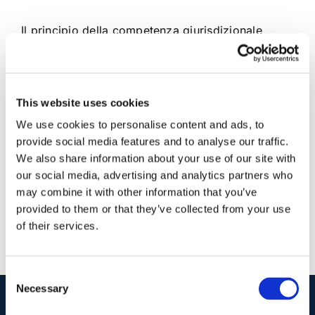
Il principio della competenza giurisdizionale
esclusiva ribadito dalla sentenza n. 17674/2016
della Suprema Corte
This website uses cookies
10 Settembre 2016
|
Articoli
,
Diritto civile
,
Ettore Salvatore
We use cookies to personalise content and ads, to
Masullo
|
0 Commenti
Continua a leggere
provide social media features and to analyse our traffic.
We also share information about your use of our site with
our social media, advertising and analytics partners who
may combine it with other information that you’ve
provided to them or that they’ve collected from your use
of their services.
Consent
Necessary
Selection